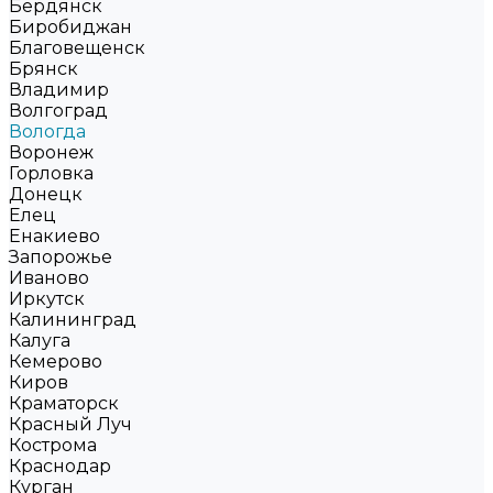
Бердянск
Биробиджан
Благовещенск
Брянск
Владимир
Волгоград
Вологда
Воронеж
Горловка
Донецк
Елец
Енакиево
Запорожье
Иваново
Иркутск
Калининград
Калуга
Кемерово
Киров
Краматорск
Красный Луч
Кострома
Краснодар
Курган