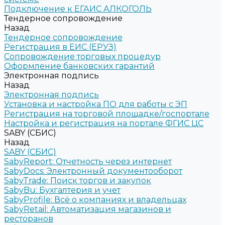
Подключение к ЕГАИС АЛКОГОЛЬ
Тендерное сопровождение
Назад
Тендерное сопровождение
Регистрация в ЕИС (ЕРУЗ)
Сопровождение торговых процедур
Оформление банковских гарантий
Электронная подпись
Назад
Электронная подпись
Установка и настройка ПО для работы с ЭП
Регистрация на торговой площадке/госпортале
Настройка и регистрация на портале ФГИС ЦС
SABY (СБИС)
Назад
SABY (СБИС)
SabyReport: Отчетность через интернет
SabyDocs: Электронный документооборот
SabyTrade: Поиск торгов и закупок
SabyBu: Бухгалтерия и учет
SabyProfile: Всё о компаниях и владельцах
SabyRetail: Автоматизация магазинов и
ресторанов