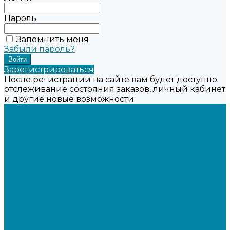
Пароль
Запомнить меня
Забыли пароль?
Зарегистрироваться
После регистрации на сайте вам будет доступно
отслеживание состояния заказов, личный кабинет
и другие новые возможности
...
Каталог товаров
Онлайн-кассы
Смарт-терминалы (сенсорные)
Фискальные регистраторы
Кнопочные кассы
Сканеры штрихкодов 2D
Проводные сканеры
Беспроводные сканеры
Стационарные сканеры
Принтеры этикеток
Бюджетные термопринтеры
Профессиональные термотрансферные принтеры