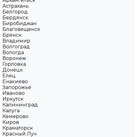
Архангельск
Астрахань
Белгород
Бердянск
Биробиджан
Благовещенск
Брянск
Владимир
Волгоград
Вологда
Воронеж
Горловка
Донецк
Елец
Енакиево
Запорожье
Иваново
Иркутск
Калининград
Калуга
Кемерово
Киров
Краматорск
Красный Луч