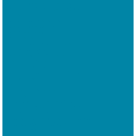
Промышленные принтеры
Терминалы сбора данных (ТСД)
Бюджетные ТСД
Профессиональные ТСД
Промышленные ТСД
Электронные весы
Торговые весы
Фасовочные весы с печатью этикеток
Напольные весы
Банковское оборудование
Детекторы банкнот
Счетчики банкнот
Счетчики и сортировщики монет
POS-периферия
Мониторы кассиров
Дисплеи покупателя
Денежные ящики
Считыватели магнитных карт
Программируемые клавиатуры
Чековая лента и этикетки
Кассовые компьютеры и моноблоки
Кассовые POS моноблоки
Кассовые POS компьютеры
Дополнительные мониторы к POS-терминалам