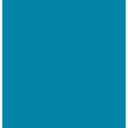
отчетность
Подключение дополнительного абонента в
системе
Подключение к ЕГАИС АЛКОГОЛЬ
Тендерное сопровождение
Регистрация в ЕИС (ЕРУЗ)
Сопровождение торговых процедур
Оформление банковских гарантий
Электронная подпись
Установка и настройка ПО для работы с ЭП
Регистрация на торговой площадке/госпортале
Настройка и регистрация на портале ФГИС ЦС
SABY (СБИС)
SabyReport: Отчетность через интернет
SabyDocs: Электронный документооборот
SabyTrade: Поиск торгов и закупок
SabyBu: Бухгалтерия и учет
SabyProfile: Всё о компаниях и владельцах
SabyRetail: Автоматизация магазинов и
ресторанов
SabyTMS: ЭтРН и автоматизация логистики
Электронная подпись
Электронная подпись для юрлиц и ИП от УЦ ФНС