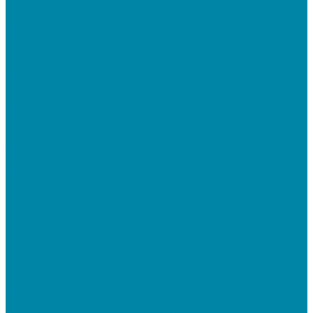
Mobile SMARTS: ЕГАИС 3
Mobile SMARTS: Склад 15
ПО на базе решений 1С
Электронная отчетность и документооборот (ЭДО)
Услуги
Онлайн-кассы
Установка и замена фискальных накопителей
(ФН)
Подключение к Оператору фискальных данных
(ОФД)
Регистрация ККТ в ФНС России
Торговля и склад
Автоматизация розничной торговли
Автоматизация кафе и ресторанов
Автоматизация сферы услуг
Маркировка товаров
&quot;Честный знак&quot;: подключение к
системе маркировки
&quot;Честный знак&quot;: электронный
документооборот для маркировки
&quot;Честный знак&quot;: подбор оборудования
для маркировки
СБИС
Установка и настройка СБИС Электронная