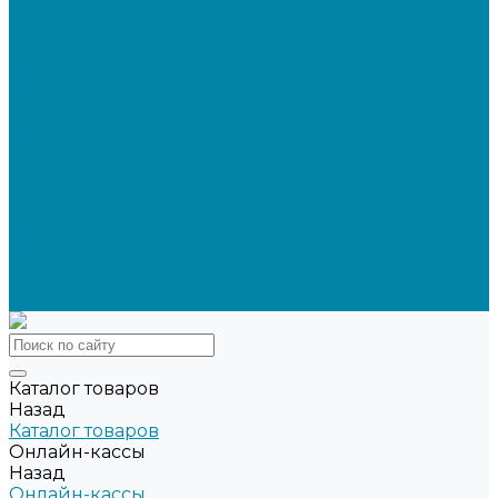
Электронная подпись для физлиц
Электронная подпись для ГосПорталов
Электронная подпись для торгов
Программы для работы с электронной подписью
Токены для записи электронной подписи
Удаленное продление электронных подписей
Тендеры
Компания
Новости
Отзывы
Вакансии
Политика конфиденциальности
Сертификаты
Реквизиты
Контакты
Каталог товаров
Назад
Каталог товаров
Онлайн-кассы
Назад
Онлайн-кассы