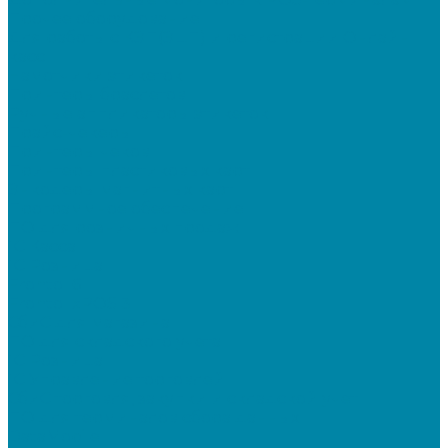
Прочее оборудование
Для работы с КЭП(ЭЦП) и регистрации Онлайн
касс
Намотчики этикеток
Принтеры браслетов
Ручные аппликаторы этикеток
Прайс-чекеры
Принтеры чеков
Принтеры пластиковых карт
Энкодеры магнитных карт
Программное обеспечение
ПО для розничных продаж
1C Касса
1С Розница
Frontol 6
Frontol xPOS 3
СбиС для магазина
ПО для складского учета
1C Розница
1С Управление торговлей
СбиС торговля, закупки и складской учет
ПО для терминалов сбора данных
DataMobile