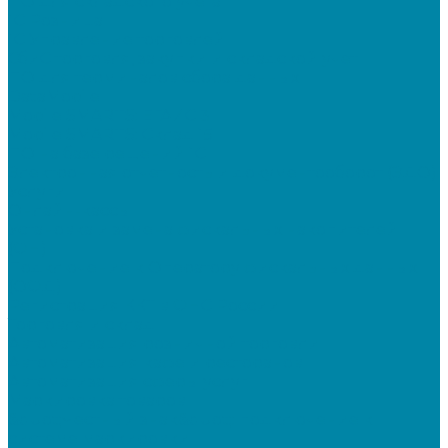
ПО для складского учета
1C Розница
1С Управление торговлей
СбиС торговля, закупки и складской учет
ПО для терминалов сбора данных
DataMobile
Mobile SMARTS: ЕГАИС 3
Mobile SMARTS: Склад 15
ПО на базе решений 1С
Электронная отчетность и документооборот (ЭДО)
Услуги
Онлайн-кассы
Установка и замена фискальных накопителей
(ФН)
Подключение к Оператору фискальных данных
(ОФД)
Регистрация ККТ в ФНС России
Торговля и склад
Автоматизация розничной торговли
Автоматизация кафе и ресторанов
Автоматизация сферы услуг
Маркировка товаров
&quot;Честный знак&quot;: подключение к
системе маркировки