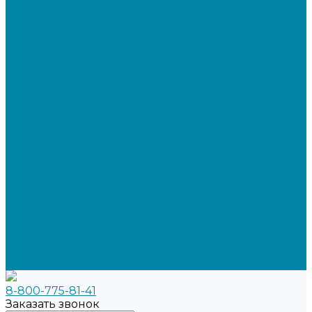
SabyRetail: Автоматизация магазинов и
ресторанов
SabyTMS: ЭтРН и автоматизация логистики
Электронная подпись
Электронная подпись для юрлиц и ИП от УЦ ФНС
Электронная подпись для физлиц
Электронная подпись для ГосПорталов
Электронная подпись для торгов
Программы для работы с электронной подписью
Токены для записи электронной подписи
Удаленное продление электронных подписей
Тендеры
Компания
Новости
Отзывы
Вакансии
Политика конфиденциальности
Сертификаты
Реквизиты
Контакты
8-800-775-81-41
Заказать звонок