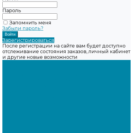
Пароль
Запомнить меня
Забыли пароль?
Зарегистрироваться
После регистрации на сайте вам будет доступно
отслеживание состояния заказов, личный кабинет
и другие новые возможности
Каталог товаров
Онлайн-кассы
Смарт-терминалы (сенсорные)
Фискальные регистраторы
Кнопочные кассы
Сканеры штрихкодов 2D
Проводные сканеры
Беспроводные сканеры
Стационарные сканеры
Принтеры этикеток
Бюджетные термопринтеры
Профессиональные термотрансферные принтеры
Промышленные принтеры