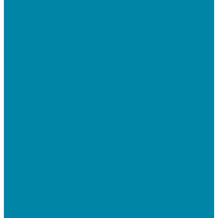
Терминалы сбора данных (ТСД)
Бюджетные ТСД
Профессиональные ТСД
Промышленные ТСД
Электронные весы
Торговые весы
Фасовочные весы с печатью этикеток
Напольные весы
Банковское оборудование
Детекторы банкнот
Счетчики банкнот
Счетчики и сортировщики монет
POS-периферия
Мониторы кассиров
Дисплеи покупателя
Денежные ящики
Кассовые компьютеры и моноблоки
Кассовые POS моноблоки
Кассовые POS компьютеры
Дополнительные мониторы к POS-терминалам
Прочее оборудование
Для работы с КЭП(ЭЦП) и регистрации Онлайн
касс
Намотчики этикеток