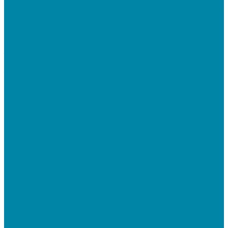
Электронная подпись для юрлиц и ИП от УЦ ФНС
Электронная подпись для физлиц
Электронная подпись для ГосПорталов
Электронная подпись для торгов
Программы для работы с электронной подписью
Токены для записи электронной подписи
Удаленное продление электронных подписей
Тендеры
Компания
Новости
Отзывы
Вакансии
Политика конфиденциальности
Сертификаты
Реквизиты
Контакты
...
Каталог товаров
Онлайн-кассы
Смарт-терминалы (сенсорные)
Фискальные регистраторы
Кнопочные кассы
Сканеры штрихкодов 2D