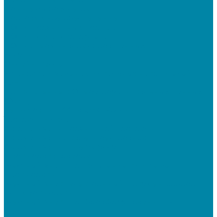
Принтеры браслетов
Программное обеспечение
ПО для розничных продаж
ПО для складского учета
ПО для терминалов сбора данных
Услуги
Онлайн-кассы
Установка и замена фискальных накопителей
(ФН)
Подключение к Оператору фискальных данных
(ОФД)
Регистрация ККТ в ФНС России
Торговля и склад
Автоматизация розничной торговли
Автоматизация кафе и ресторанов
Автоматизация сферы услуг
Маркировка товаров
"Честный знак": подключение к системе
маркировки
"Честный знак": электронный документооборот
для маркировки
"Честный знак": подбор оборудования для
маркировки