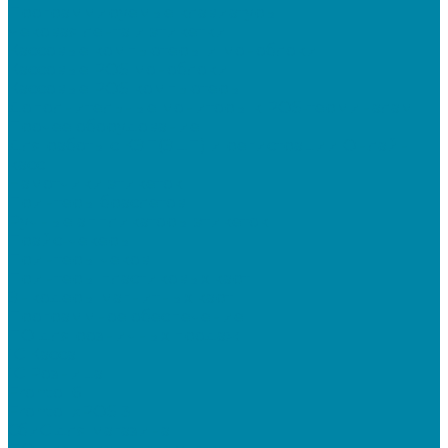
Программируемые клавиатуры
Чековая лента и этикетки
Кассовые компьютеры и моноблоки
Кассовые POS моноблоки
Кассовые POS компьютеры
Дополнительные мониторы к POS-терминалам
Прочее оборудование
Для работы с КЭП(ЭЦП) и регистрации Онлайн
касс
Намотчики этикеток
Принтеры браслетов
Ручные аппликаторы этикеток
Прайс-чекеры
Принтеры чеков
Принтеры пластиковых карт
Энкодеры магнитных карт
Программное обеспечение
ПО для розничных продаж
1C Касса
1С Розница
Frontol 6
Frontol xPOS 3
СбиС для магазина