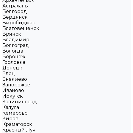
Архангельск
Астрахань
Белгород
Бердянск
Биробиджан
Благовещенск
Брянск
Владимир
Волгоград
Вологда
Воронеж
Горловка
Донецк
Елец
Енакиево
Запорожье
Иваново
Иркутск
Калининград
Калуга
Кемерово
Киров
Краматорск
Красный Луч