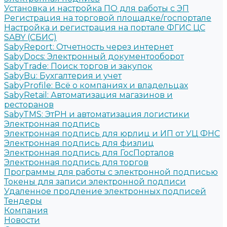
Установка и настройка ПО для работы с ЭП
Регистрация на торговой площадке/госпортале
Настройка и регистрация на портале ФГИС ЦС
SABY (СБИС)
SabyReport: Отчетность через интернет
SabyDocs: Электронный документооборот
SabyTrade: Поиск торгов и закупок
SabyBu: Бухгалтерия и учет
SabyProfile: Всё о компаниях и владельцах
SabyRetail: Автоматизация магазинов и
ресторанов
SabyTMS: ЭтРН и автоматизация логистики
Электронная подпись
Электронная подпись для юрлиц и ИП от УЦ ФНС
Электронная подпись для физлиц
Электронная подпись для ГосПорталов
Электронная подпись для торгов
Программы для работы с электронной подписью
Токены для записи электронной подписи
Удаленное продление электронных подписей
Тендеры
Компания
Новости