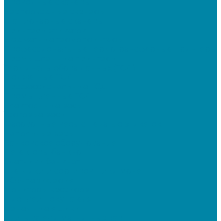
Проводные сканеры
Беспроводные сканеры
Стационарные сканеры
Принтеры этикеток
Бюджетные термопринтеры
Профессиональные термотрансферные принтеры
Промышленные принтеры
Терминалы сбора данных (ТСД)
Бюджетные ТСД
Профессиональные ТСД
Промышленные ТСД
Электронные весы
Торговые весы
Фасовочные весы с печатью этикеток
Напольные весы
Банковское оборудование
Детекторы банкнот
Счетчики банкнот
Счетчики и сортировщики монет
POS-периферия
Мониторы кассиров
Дисплеи покупателя
Денежные ящики
Считыватели магнитных карт