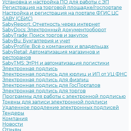
Установка и настройка ПО для работы с ЭП
Регистрация на торговой площадке/госпортале
Настройка и регистрация на портале ФГИС ЦС
SABY (СБИС)
SabyReport: Отчетность через интернет
SabyDocs: Электронный документооборот
SabyTrade: Поиск торгов и закупок
SabyBu: Бухгалтерия и учет
SabyProfile: Всё о компаниях и владельцах
SabyRetail: Автоматизация магазинов и
ресторанов
SabyTMS: ЭтРН и автоматизация логистики
Электронная подпись
Электронная подпись для юрлиц и ИП от УЦ ФНС
Электронная подпись для физлиц
Электронная подпись для ГосПорталов
Электронная подпись для торгов
Программы для работы с электронной подписью
Токены для записи электронной подписи
Удаленное продление электронных подписей
Тендеры
Компания
Новости
Отзывы