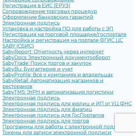
Регистрация в ЕИС (ЕРУЗ)
Сопровождение торговых процедур
Оформление банковских гарантий
Электронная подпись
Установка и настройка ПО для работы с ЭП
Регистрация на торговой площадке/госпортале
Настройка и регистрация на портале ФГИС ЦС
SABY (СБИС)
SabyReport: Отчетность через интернет
SabyDocs: Электронный документооборот
SabyTrade: Поиск торгов и закупок
SabyBu: Бухгалтерия и учет
SabyProfile: Всё о компаниях и владельцах
SabyRetail: Автоматизация магазинов и
ресторанов
SabyTMS: ЭтРН и автоматизация логистики
Электронная подпись
Электронная подпись для юрлиц и ИП от УЦ ФНС
Электронная подпись для физлиц
Электронная подпись для ГосПорталов
Электронная подпись для торгов
Программы для работы с электронной подписью
Токены для записи электронной подписи