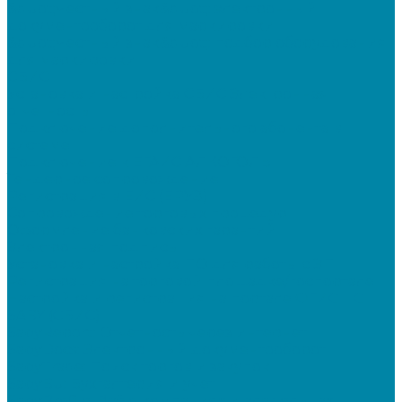
&quot;Честный знак&quot;: электронный
документооборот для маркировки
&quot;Честный знак&quot;: подбор оборудования
для маркировки
СБИС
Установка и настройка СБИС Электронная
отчетность
Подключение дополнительного абонента в
системе
Подключение к ЕГАИС АЛКОГОЛЬ
Тендерное сопровождение
Регистрация в ЕИС (ЕРУЗ)
Сопровождение торговых процедур
Оформление банковских гарантий
Электронная подпись
Установка и настройка ПО для работы с ЭП
Регистрация на торговой площадке/госпортале
Настройка и регистрация на портале ФГИС ЦС
SABY (СБИС)
SabyReport: Отчетность через интернет
SabyDocs: Электронный документооборот
SabyTrade: Поиск торгов и закупок
SabyBu: Бухгалтерия и учет
SabyProfile: Всё о компаниях и владельцах