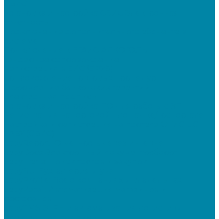
СБИС
Установка и настройка СБИС Электронная
отчетность
Подключение дополнительного абонента в
системе
Подключение к ЕГАИС АЛКОГОЛЬ
Тендерное сопровождение
Регистрация в ЕИС (ЕРУЗ)
Сопровождение торговых процедур
Оформление банковских гарантий
Электронная подпись
Установка и настройка ПО для работы с ЭП
Регистрация на торговой площадке/госпортале
Настройка и регистрация на портале ФГИС ЦС
SABY (СБИС)
SabyReport: Отчетность через интернет
SabyDocs: Электронный документооборот
SabyTrade: Поиск торгов и закупок
SabyBu: Бухгалтерия и учет
SabyProfile: Всё о компаниях и владельцах
SabyRetail: Автоматизация магазинов и
ресторанов
SabyTMS: ЭтРН и автоматизация логистики
Электронная подпись