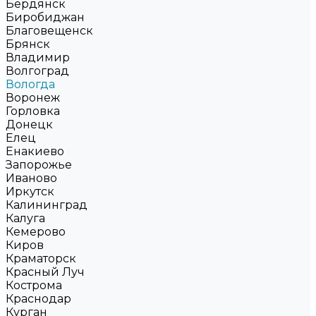
Бердянск
Биробиджан
Благовещенск
Брянск
Владимир
Волгоград
Вологда
Воронеж
Горловка
Донецк
Елец
Енакиево
Запорожье
Иваново
Иркутск
Калининград
Калуга
Кемерово
Киров
Краматорск
Красный Луч
Кострома
Краснодар
Курган